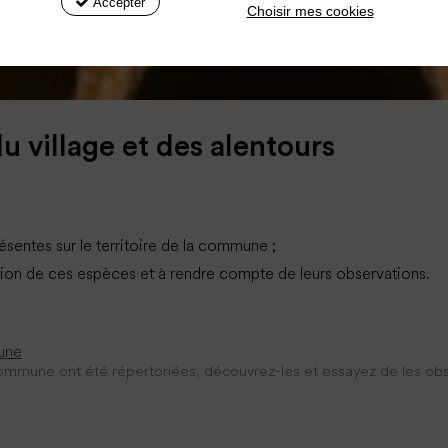
Accepter
Choisir mes cookies
u village et des alentours
ésentes sur le territoire de la commune ;
vation de ces espèces et à rendre compte de leurs observations.
mune
commune ont été répertoriées, découvrez-les et essayez de les obs