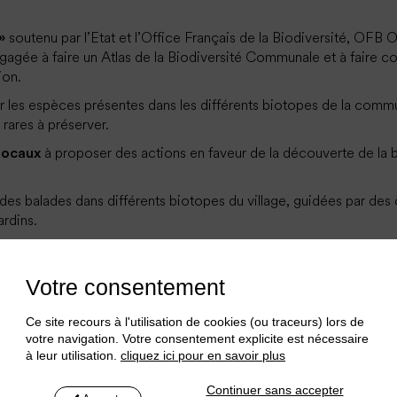
soutenu par l’Etat et l’Office Français de la Biodiversité, OFB O
»
gagée à faire un Atlas de la Biodiversité Communale et à faire con
ion.
r les espèces présentes dans les différents biotopes de la commu
 rares à préserver.
à proposer des actions en faveur de la découverte de la b
locaux
es balades dans différents biotopes du village, guidées par des
ardins.
Votre consentement
Ce site recours à l'utilisation de cookies (ou traceurs) lors de
votre navigation. Votre consentement explicite est nécessaire
à leur utilisation.
cliquez ici pour en savoir plus
Continuer sans accepter