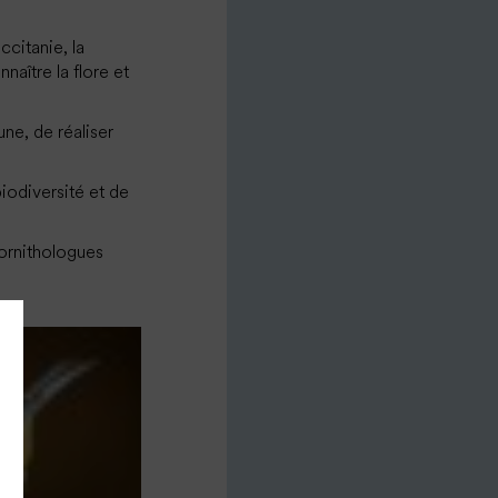
ccitanie, la
naître la flore et
ne, de réaliser
iodiversité et de
 ornithologues